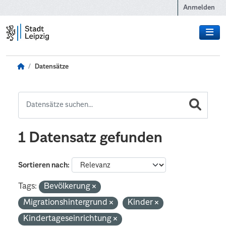
Zum Hauptinhalt wechseln
Anmelden
Datensätze
1 Datensatz gefunden
Sortieren nach
Tags:
Bevölkerung
Migrationshintergrund
Kinder
Kindertageseinrichtung