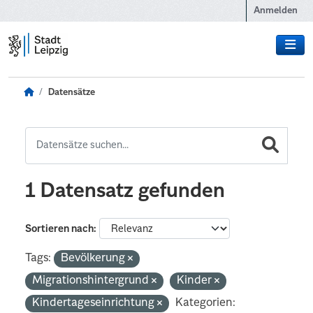
Zum Hauptinhalt wechseln
Anmelden
Datensätze
1 Datensatz gefunden
Sortieren nach
Tags:
Bevölkerung
Migrationshintergrund
Kinder
Kindertageseinrichtung
Kategorien: