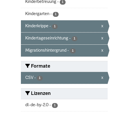
Kinderbetreuung
-
1
Kindergarten
-
1
Kinderkrippe
-
x
1
Kindertageseinrichtung
-
x
1
Migrationshintergrund
-
x
1
Formate
CSV
-
x
1
Lizenzen
dl-de-by-2.0
-
1