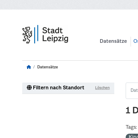
Zum Hauptinhalt wechseln
Datensätze
O
Datensätze
Filtern nach Standort
Löschen
1 
Tags:
Kin