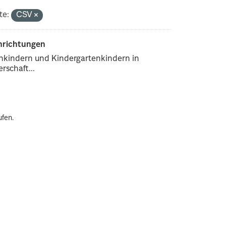
te:
CSV
inrichtungen
enkindern und Kindergartenkindern in
rschaft...
ufen.