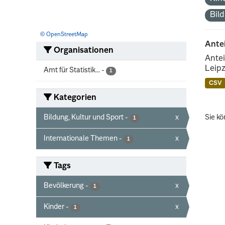
Bil
© OpenStreetMap
Ante
Organisationen
Antei
Leipz
Amt für Statistik...
-
1
CSV
Kategorien
Bildung, Kultur und Sport
-
x
Sie kö
1
Internationale Themen
-
x
1
Tags
Bevölkerung
-
x
1
Kinder
-
x
1