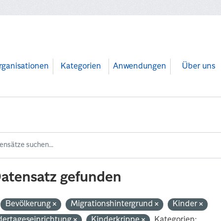
rganisationen
Kategorien
Anwendungen
Über uns
Datensatz gefunden
Bevölkerung
Migrationshintergrund
Kinder
dertageseinrichtung
Kinderkrippe
Kategorien: