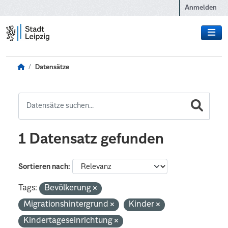
Zum Hauptinhalt wechseln
Anmelden
Datensätze
1 Datensatz gefunden
Sortieren nach
Tags:
Bevölkerung
Migrationshintergrund
Kinder
Kindertageseinrichtung