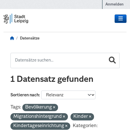
Zum Hauptinhalt wechseln
Anmelden
Datensätze
1 Datensatz gefunden
Sortieren nach
Tags:
Bevölkerung
Migrationshintergrund
Kinder
Kindertageseinrichtung
Kategorien: