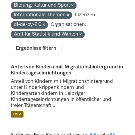
Bildung, Kultur und Sport
Internationale Themen
Lizenzen:
dl-de-by-2.0
Organisationen:
Amt für Statistik und Wahlen
Ergebnisse filtern
Anteil von Kindern mit Migrationshintergrund in
Kindertageseinrichtungen
Anteil von Kindern mit Migrationshintergrund
unter Kinderkrippenkindern und
Kindergartenkindern in Leipziger
Kindertageseinrichtungen in öffentlicher und
freier Trägerschaft...
CSV
Sie können dieses Register auch über die
API
(siehe
API-