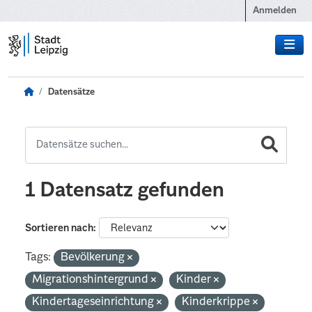
Zum Hauptinhalt wechseln
Anmelden
Datensätze
1 Datensatz gefunden
Sortieren nach
Tags:
Bevölkerung
Migrationshintergrund
Kinder
Kindertageseinrichtung
Kinderkrippe