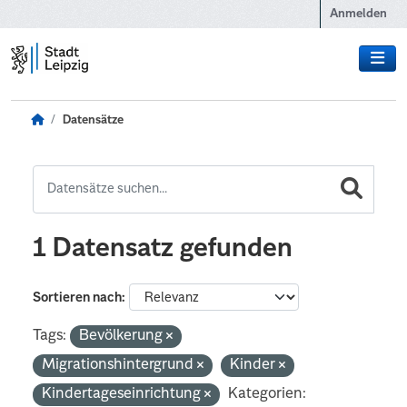
Zum Hauptinhalt wechseln
Anmelden
Datensätze
1 Datensatz gefunden
Sortieren nach
Tags:
Bevölkerung
Migrationshintergrund
Kinder
Kindertageseinrichtung
Kategorien: