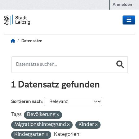
Zum Hauptinhalt wechseln
Anmelden
Datensätze
1 Datensatz gefunden
Sortieren nach
Tags:
Bevölkerung
Migrationshintergrund
Kinder
Kindergarten
Kategorien: