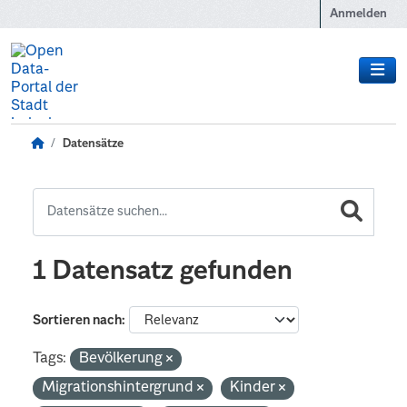
Zum Hauptinhalt wechseln
Anmelden
Datensätze
1 Datensatz gefunden
Sortieren nach
Tags:
Bevölkerung
Migrationshintergrund
Kinder