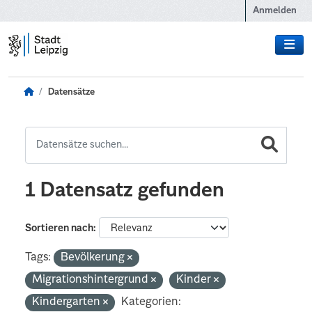
Zum Hauptinhalt wechseln
Anmelden
Datensätze
1 Datensatz gefunden
Sortieren nach
Tags:
Bevölkerung
Migrationshintergrund
Kinder
Kindergarten
Kategorien: