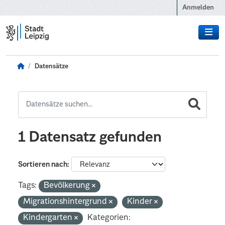
Zum Hauptinhalt wechseln
Anmelden
Datensätze
1 Datensatz gefunden
Sortieren nach
Tags:
Bevölkerung
Migrationshintergrund
Kinder
Kindergarten
Kategorien: