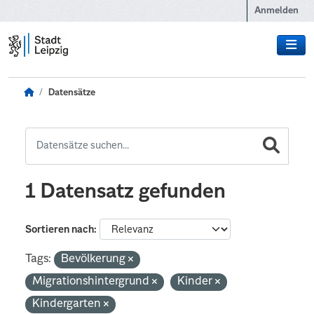
Zum Hauptinhalt wechseln
Anmelden
Datensätze
1 Datensatz gefunden
Sortieren nach
Tags:
Bevölkerung
Migrationshintergrund
Kinder
Kindergarten