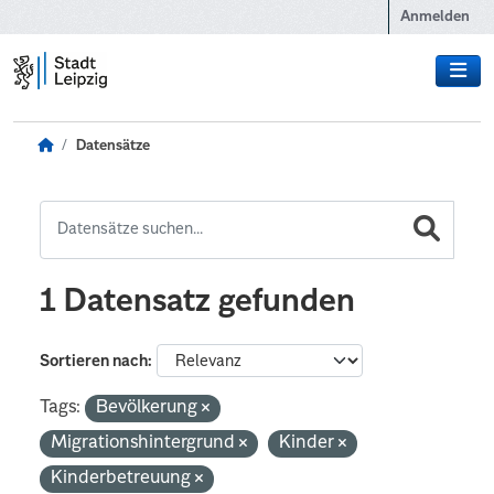
Zum Hauptinhalt wechseln
Anmelden
Datensätze
1 Datensatz gefunden
Sortieren nach
Tags:
Bevölkerung
Migrationshintergrund
Kinder
Kinderbetreuung