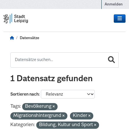
Zum Hauptinhalt wechseln
Anmelden
Datensätze
1 Datensatz gefunden
Sortieren nach
Tags:
Bevölkerung
Migrationshintergrund
Kinder
Kategorien:
Bildung, Kultur und Sport