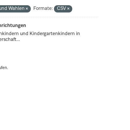
k und Wahlen
Formate:
CSV
inrichtungen
enkindern und Kindergartenkindern in
rschaft...
ufen.