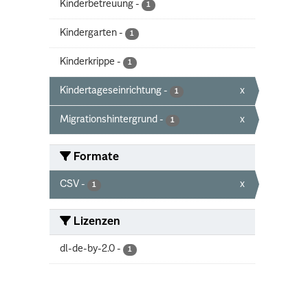
Kinderbetreuung
-
1
Kindergarten
-
1
Kinderkrippe
-
1
Kindertageseinrichtung
-
x
1
Migrationshintergrund
-
x
1
Formate
CSV
-
x
1
Lizenzen
dl-de-by-2.0
-
1