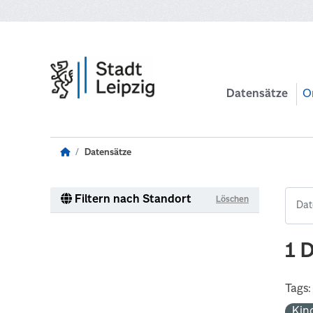
Zum Hauptinhalt wechseln
Datensätze
O
Datensätze
Filtern nach Standort
Löschen
1 
Tags:
Kin