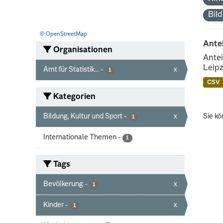
Bil
© OpenStreetMap
Ante
Organisationen
Antei
Leipz
Amt für Statistik...
-
x
1
CSV
Kategorien
Bildung, Kultur und Sport
-
x
Sie kö
1
Internationale Themen
-
1
Tags
Bevölkerung
-
x
1
Kinder
-
x
1