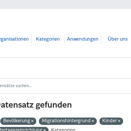
rganisationen
Kategorien
Anwendungen
Über uns
Datensatz gefunden
Bevölkerung
Migrationshintergrund
Kinder
dertageseinrichtung
Kategorien: