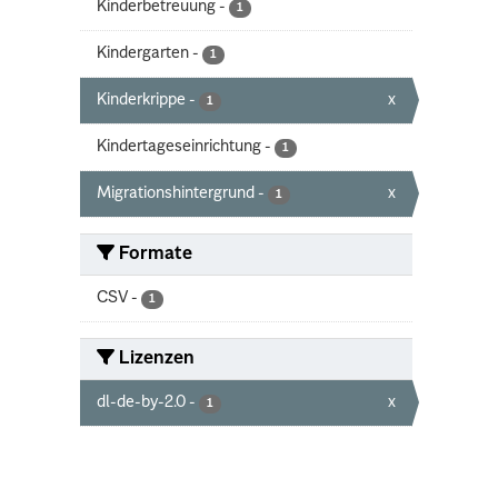
Kinderbetreuung
-
1
Kindergarten
-
1
Kinderkrippe
-
x
1
Kindertageseinrichtung
-
1
Migrationshintergrund
-
x
1
Formate
CSV
-
1
Lizenzen
dl-de-by-2.0
-
x
1