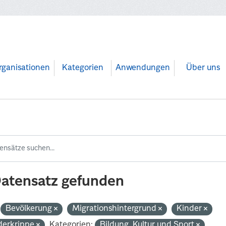
rganisationen
Kategorien
Anwendungen
Über uns
Datensatz gefunden
Bevölkerung
Migrationshintergrund
Kinder
derkrippe
Kategorien:
Bildung, Kultur und Sport