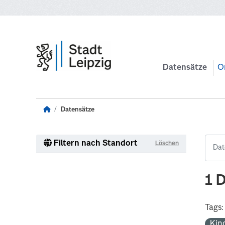
Zum Hauptinhalt wechseln
Datensätze
O
Datensätze
Filtern nach Standort
Löschen
1 
Tags:
Kin