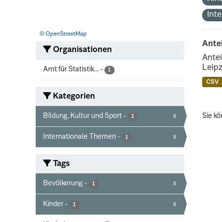
Int
© OpenStreetMap
Ante
Organisationen
Antei
Leipz
Amt für Statistik...
-
1
CSV
Kategorien
Bildung, Kultur und Sport
-
x
Sie kö
1
Internationale Themen
-
x
1
Tags
Bevölkerung
-
x
1
Kinder
-
x
1