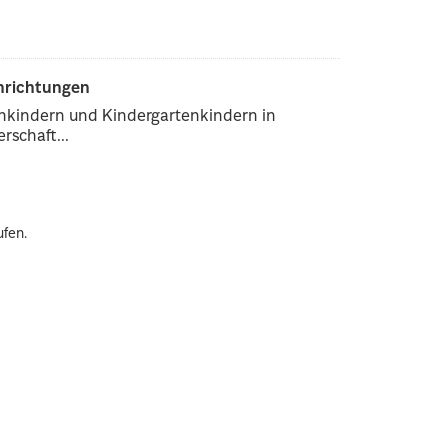
inrichtungen
enkindern und Kindergartenkindern in
rschaft...
ufen.