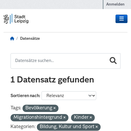
Zum Hauptinhalt wechseln
Anmelden
Datensätze
1 Datensatz gefunden
Sortieren nach
Tags:
Bevölkerung
Migrationshintergrund
Kinder
Kategorien:
Bildung, Kultur und Sport