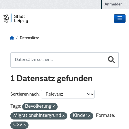
Zum Hauptinhalt wechseln
Anmelden
Datensätze
1 Datensatz gefunden
Sortieren nach
Tags:
Bevölkerung
Migrationshintergrund
Kinder
Formate:
CSV