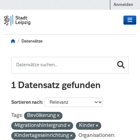
Zum Hauptinhalt wechseln
Anmelden
Datensätze
1 Datensatz gefunden
Sortieren nach
Tags:
Bevölkerung
Migrationshintergrund
Kinder
Kindertageseinrichtung
Organisationen: