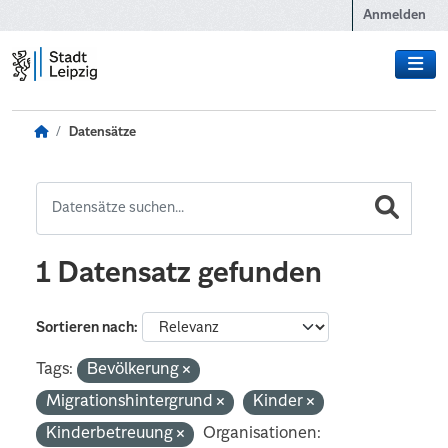
Zum Hauptinhalt wechseln
Anmelden
Datensätze
1 Datensatz gefunden
Sortieren nach
Tags:
Bevölkerung
Migrationshintergrund
Kinder
Kinderbetreuung
Organisationen: