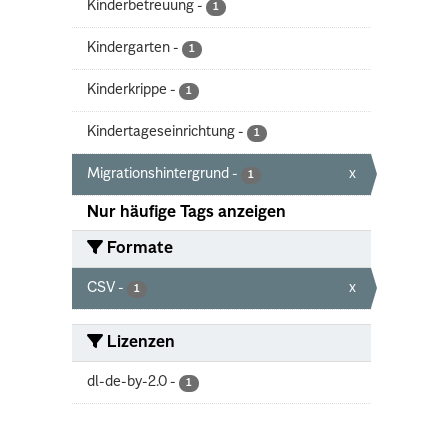
Kinderbetreuung
-
1
Kindergarten
-
1
Kinderkrippe
-
1
Kindertageseinrichtung
-
1
Migrationshintergrund
-
x
1
Nur häufige Tags anzeigen
Formate
CSV
-
x
1
Lizenzen
dl-de-by-2.0
-
1