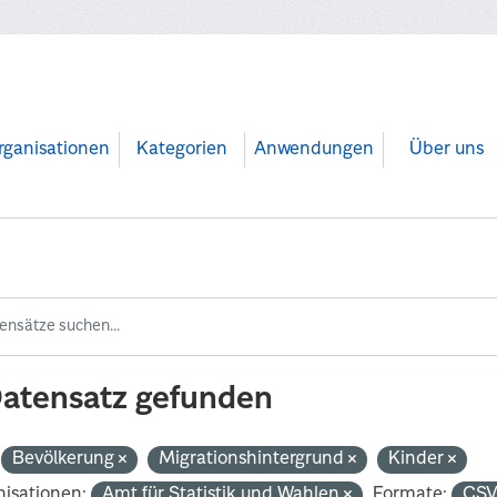
rganisationen
Kategorien
Anwendungen
Über uns
Datensatz gefunden
Bevölkerung
Migrationshintergrund
Kinder
isationen:
Amt für Statistik und Wahlen
Formate:
CS