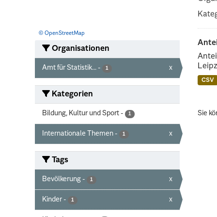
Kateg
© OpenStreetMap
Ante
Organisationen
Antei
Leipz
Amt für Statistik...
-
x
1
CSV
Kategorien
Bildung, Kultur und Sport
-
Sie kö
1
Internationale Themen
-
x
1
Tags
Bevölkerung
-
x
1
Kinder
-
x
1