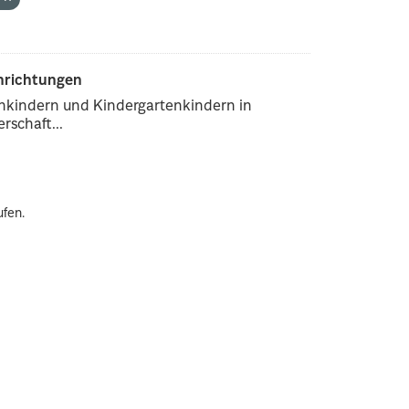
inrichtungen
enkindern und Kindergartenkindern in
rschaft...
ufen.