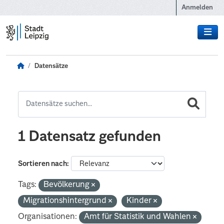
Zum Hauptinhalt wechseln
Anmelden
Datensätze
1 Datensatz gefunden
Sortieren nach
Tags:
Bevölkerung
Migrationshintergrund
Kinder
Organisationen:
Amt für Statistik und Wahlen