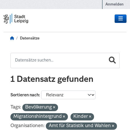
Zum Hauptinhalt wechseln
Anmelden
Datensätze
1 Datensatz gefunden
Sortieren nach
Tags:
Bevölkerung
Migrationshintergrund
Kinder
Organisationen:
Amt für Statistik und Wahlen