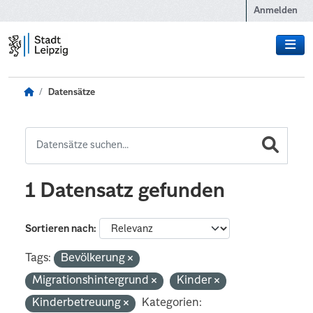
Zum Hauptinhalt wechseln
Anmelden
Datensätze
1 Datensatz gefunden
Sortieren nach
Tags:
Bevölkerung
Migrationshintergrund
Kinder
Kinderbetreuung
Kategorien: