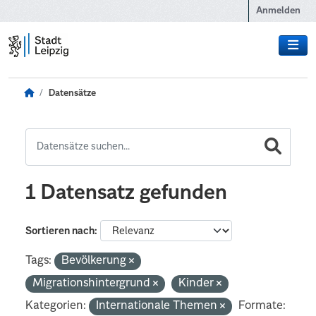
Zum Hauptinhalt wechseln
Anmelden
Datensätze
1 Datensatz gefunden
Sortieren nach
Tags:
Bevölkerung
Migrationshintergrund
Kinder
Kategorien:
Internationale Themen
Formate: