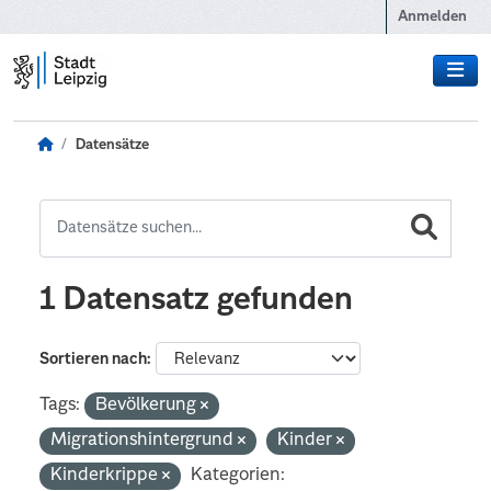
Zum Hauptinhalt wechseln
Anmelden
Datensätze
1 Datensatz gefunden
Sortieren nach
Tags:
Bevölkerung
Migrationshintergrund
Kinder
Kinderkrippe
Kategorien: