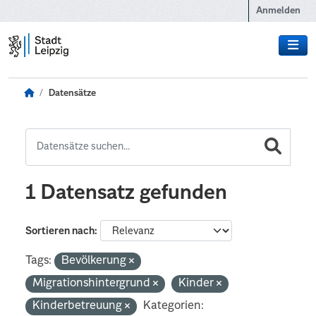
Zum Hauptinhalt wechseln
Anmelden
Datensätze
1 Datensatz gefunden
Sortieren nach
Tags:
Bevölkerung
Migrationshintergrund
Kinder
Kinderbetreuung
Kategorien: