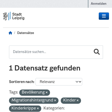
Zum Hauptinhalt wechseln
Anmelden
Datensätze
1 Datensatz gefunden
Sortieren nach
Tags:
Bevölkerung
Migrationshintergrund
Kinder
Kinderkrippe
Kategorien: