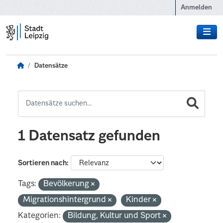
Zum Hauptinhalt wechseln
Anmelden
Datensätze
1 Datensatz gefunden
Sortieren nach
Tags:
Bevölkerung
Migrationshintergrund
Kinder
Kategorien:
Bildung, Kultur und Sport