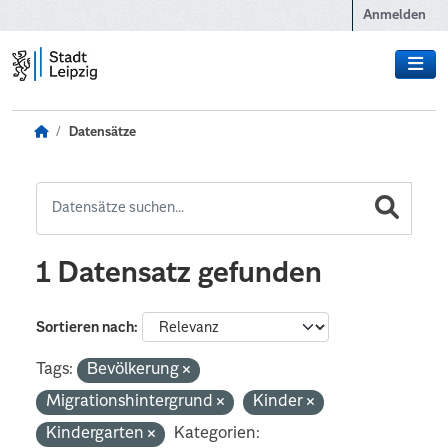
Zum Hauptinhalt wechseln
Anmelden
Datensätze
1 Datensatz gefunden
Sortieren nach
Tags:
Bevölkerung
Migrationshintergrund
Kinder
Kindergarten
Kategorien: