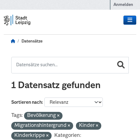
Zum Hauptinhalt wechseln
Anmelden
Datensätze
1 Datensatz gefunden
Sortieren nach
Tags:
Bevölkerung
Migrationshintergrund
Kinder
Kinderkrippe
Kategorien: