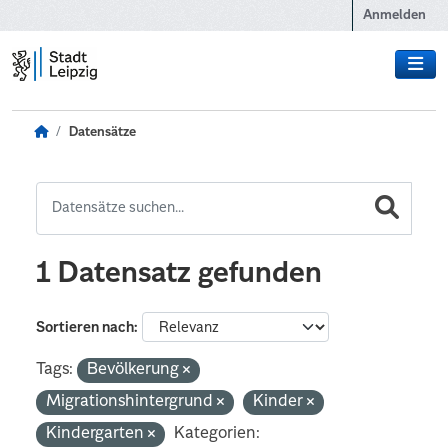
Zum Hauptinhalt wechseln
Anmelden
Datensätze
1 Datensatz gefunden
Sortieren nach
Tags:
Bevölkerung
Migrationshintergrund
Kinder
Kindergarten
Kategorien: