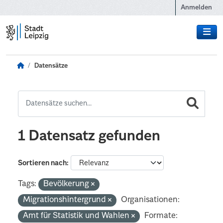
Zum Hauptinhalt wechseln
Anmelden
Datensätze
1 Datensatz gefunden
Sortieren nach
Tags:
Bevölkerung
Migrationshintergrund
Organisationen:
Amt für Statistik und Wahlen
Formate: