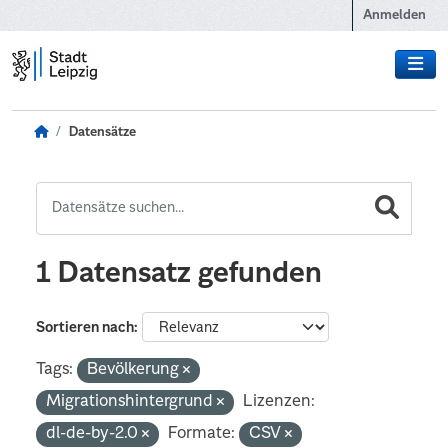
Zum Hauptinhalt wechseln
Anmelden
Datensätze
1 Datensatz gefunden
Sortieren nach
Tags:
Bevölkerung
Migrationshintergrund
Lizenzen:
dl-de-by-2.0
Formate:
CSV