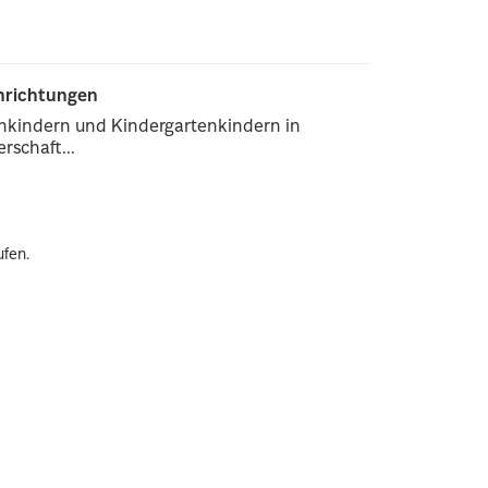
inrichtungen
enkindern und Kindergartenkindern in
rschaft...
ufen.