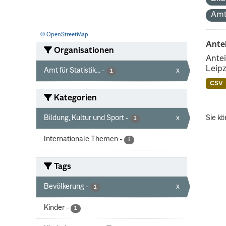
Amt
© OpenStreetMap
Ante
Organisationen
Antei
Leipz
Amt für Statistik...
-
x
1
CSV
Kategorien
Bildung, Kultur und Sport
-
x
Sie kö
1
Internationale Themen
-
1
Tags
Bevölkerung
-
x
1
Kinder
-
1