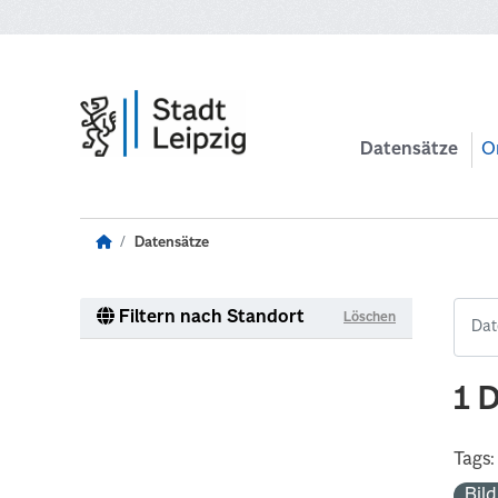
Zum Hauptinhalt wechseln
Datensätze
O
Datensätze
Filtern nach Standort
Löschen
1 
Tags:
Bil