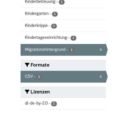
Kinderbetreuung
-
1
Kindergarten
-
1
Kinderkrippe
-
1
Kindertageseinrichtung
-
1
Migrationshintergrund
-
x
1
Formate
CSV
-
x
1
Lizenzen
dl-de-by-2.0
-
1