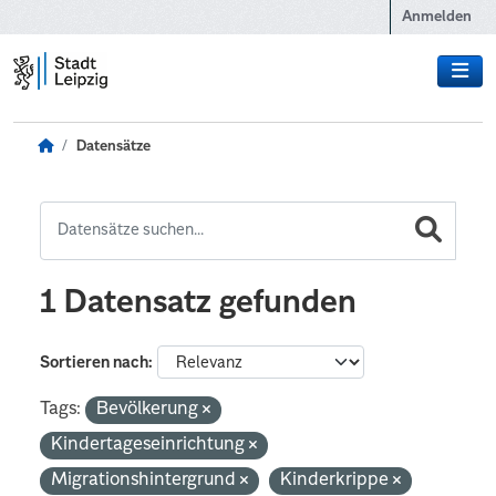
Zum Hauptinhalt wechseln
Anmelden
Datensätze
1 Datensatz gefunden
Sortieren nach
Tags:
Bevölkerung
Kindertageseinrichtung
Migrationshintergrund
Kinderkrippe