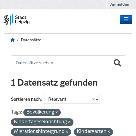
Zum Hauptinhalt wechseln
Anmelden
Datensätze
1 Datensatz gefunden
Sortieren nach
Tags:
Bevölkerung
Kindertageseinrichtung
Migrationshintergrund
Kindergarten