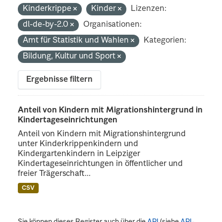
Kinderkrippe
Kinder
Lizenzen:
dl-de-by-2.0
Organisationen:
Amt für Statistik und Wahlen
Kategorien:
Bildung, Kultur und Sport
Ergebnisse filtern
Anteil von Kindern mit Migrationshintergrund in
Kindertageseinrichtungen
Anteil von Kindern mit Migrationshintergrund
unter Kinderkrippenkindern und
Kindergartenkindern in Leipziger
Kindertageseinrichtungen in öffentlicher und
freier Trägerschaft...
CSV
Sie können dieses Register auch über die
API
(siehe
API-