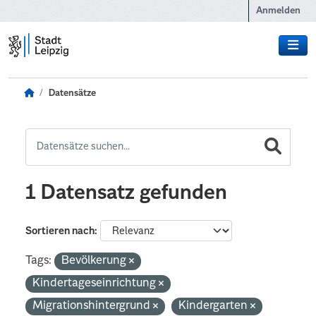
Zum Hauptinhalt wechseln
Anmelden
Datensätze
1 Datensatz gefunden
Sortieren nach
Tags:
Bevölkerung
Kindertageseinrichtung
Migrationshintergrund
Kindergarten