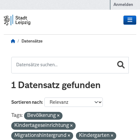
Zum Hauptinhalt wechseln
Anmelden
Datensätze
1 Datensatz gefunden
Sortieren nach
Tags:
Bevölkerung
Kindertageseinrichtung
Migrationshintergrund
Kindergarten