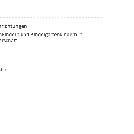
inrichtungen
enkindern und Kindergartenkindern in
rschaft...
ufen.