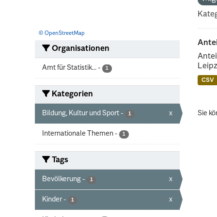
Kateg
© OpenStreetMap
Ante
Organisationen
Antei
Leipz
Amt für Statistik...
-
1
CSV
Kategorien
Bildung, Kultur und Sport
-
x
Sie kö
1
Internationale Themen
-
1
Tags
Bevölkerung
-
x
1
Kinder
-
x
1