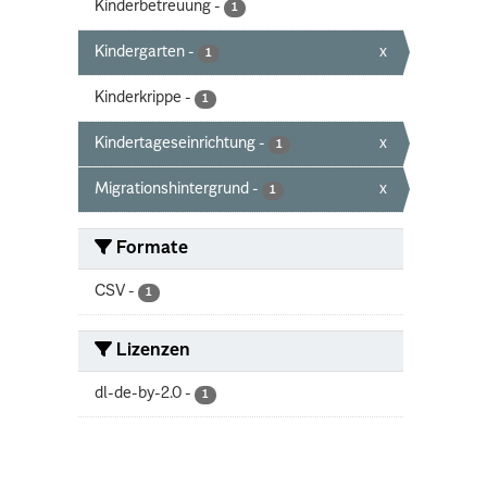
Kinderbetreuung
-
1
Kindergarten
-
x
1
Kinderkrippe
-
1
Kindertageseinrichtung
-
x
1
Migrationshintergrund
-
x
1
Formate
CSV
-
1
Lizenzen
dl-de-by-2.0
-
1