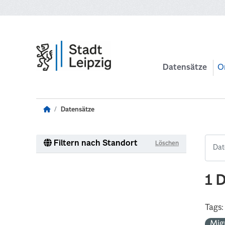
Zum Hauptinhalt wechseln
Datensätze
O
Datensätze
Filtern nach Standort
Löschen
1 
Tags:
Mig