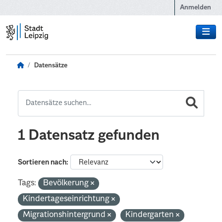
Zum Hauptinhalt wechseln
Anmelden
Datensätze
1 Datensatz gefunden
Sortieren nach
Tags:
Bevölkerung
Kindertageseinrichtung
Migrationshintergrund
Kindergarten