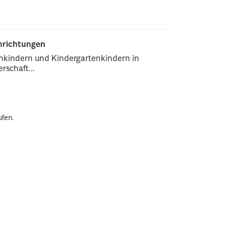
inrichtungen
enkindern und Kindergartenkindern in
rschaft...
ufen.