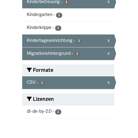
Kinderbetreuung
-
x
1
Kindergarten
-
1
Kinderkrippe
-
1
Kindertageseinrichtung
-
x
1
Migrationshintergrund
-
x
1
Formate
CSV
-
x
1
Lizenzen
dl-de-by-2.0
-
1