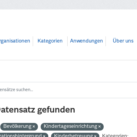
rganisationen
Kategorien
Anwendungen
Über uns
Datensatz gefunden
Bevölkerung
Kindertageseinrichtung
rationshintergrund
Kinderbetreuung
Kategorien: