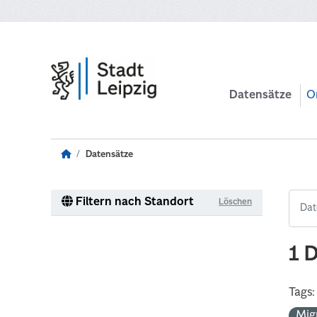
Zum Hauptinhalt wechseln
Datensätze
O
Datensätze
Filtern nach Standort
Löschen
1 
Tags:
Mig