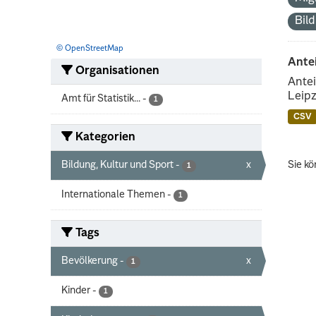
Bil
© OpenStreetMap
Ante
Organisationen
Antei
Leipz
Amt für Statistik...
-
1
CSV
Kategorien
Bildung, Kultur und Sport
-
x
Sie kö
1
Internationale Themen
-
1
Tags
Bevölkerung
-
x
1
Kinder
-
1