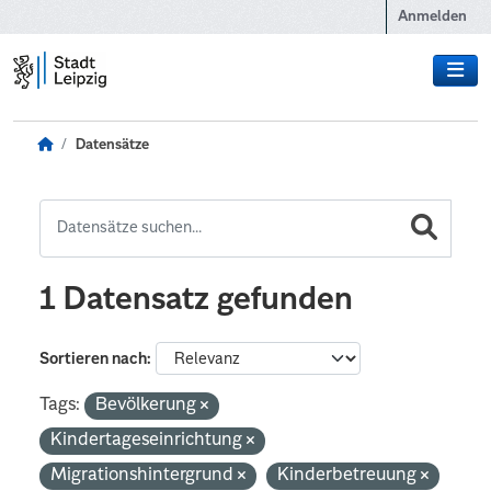
Zum Hauptinhalt wechseln
Anmelden
Datensätze
1 Datensatz gefunden
Sortieren nach
Tags:
Bevölkerung
Kindertageseinrichtung
Migrationshintergrund
Kinderbetreuung