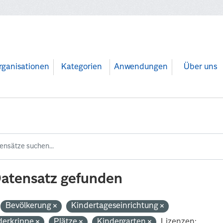
rganisationen
Kategorien
Anwendungen
Über uns
Datensatz gefunden
Bevölkerung
Kindertageseinrichtung
derkrippe
Plätze
Kindergarten
Lizenzen: