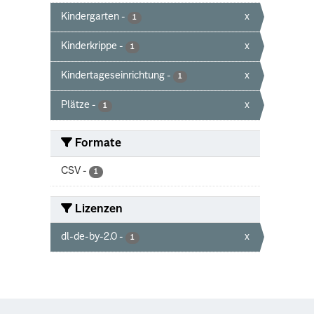
Kindergarten
-
x
1
Kinderkrippe
-
x
1
Kindertageseinrichtung
-
x
1
Plätze
-
x
1
Formate
CSV
-
1
Lizenzen
dl-de-by-2.0
-
x
1