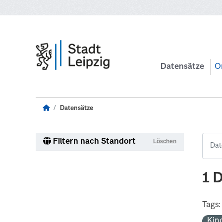
Zum Hauptinhalt wechseln
Datensätze
O
Datensätze
Filtern nach Standort
Löschen
1 
Tags:
Kin