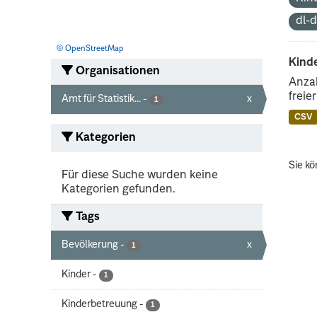
dl-
© OpenStreetMap
Kind
Organisationen
Anzah
freie
Amt für Statistik...
-
x
1
CSV
Kategorien
Sie kö
Für diese Suche wurden keine
Kategorien gefunden.
Tags
Bevölkerung
-
x
1
Kinder
-
1
Kinderbetreuung
-
1