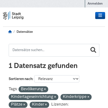
Zum Hauptinhalt wechseln
Anmelden
Datensätze
1 Datensatz gefunden
Sortieren nach
Tags:
Bevölkerung
Kindertageseinrichtung
Kinderkrippe
Plätze
Kinder
Lizenzen: