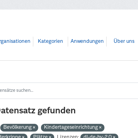
rganisationen
Kategorien
Anwendungen
Über uns
Datensatz gefunden
Bevölkerung
Kindertageseinrichtung
derkrippe
Plätze
Lizenzen:
dl-de-by-2.0