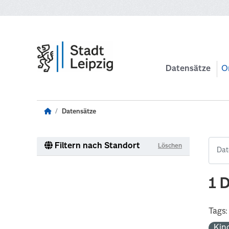
Zum Hauptinhalt wechseln
Datensätze
O
Datensätze
Filtern nach Standort
Löschen
1 
Tags:
Kin