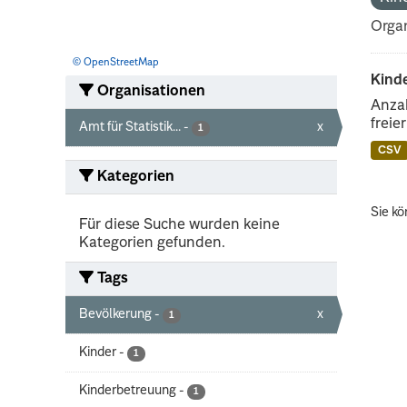
Organ
© OpenStreetMap
Kind
Organisationen
Anzah
freie
Amt für Statistik...
-
x
1
CSV
Kategorien
Sie kö
Für diese Suche wurden keine
Kategorien gefunden.
Tags
Bevölkerung
-
x
1
Kinder
-
1
Kinderbetreuung
-
1