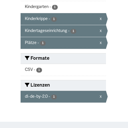
Kindergarten
-
1
Kinderkrippe
-
x
1
Kindertageseinrichtung
-
x
1
Plätze
-
x
1
Formate
CSV
-
1
Lizenzen
dl-de-by-2.0
-
x
1