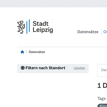
Zum Hauptinhalt wechseln
Datensätze
O
Datensätze
Filtern nach Standort
Löschen
1 
Tags:
Kin