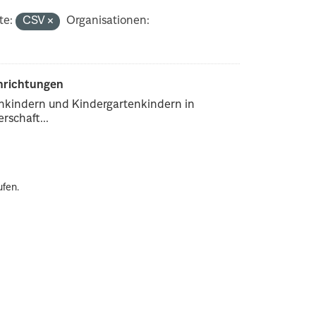
te:
CSV
Organisationen:
inrichtungen
enkindern und Kindergartenkindern in
rschaft...
ufen.