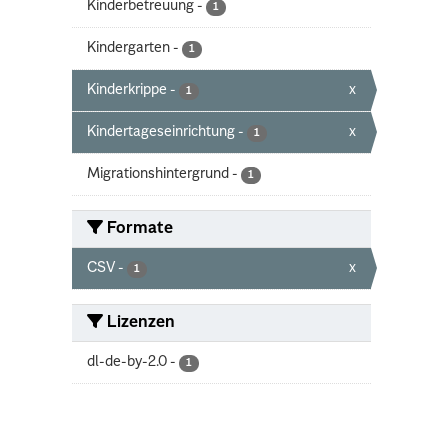
Kinderbetreuung
-
1
Kindergarten
-
1
Kinderkrippe
-
x
1
Kindertageseinrichtung
-
x
1
Migrationshintergrund
-
1
Formate
CSV
-
x
1
Lizenzen
dl-de-by-2.0
-
1