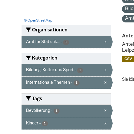
Bil
Amt
© OpenStreetMap
Organisationen
Ante
Amt für Statistik...
-
x
1
Antei
Leipz
Kategorien
CSV
Bildung, Kultur und Sport
-
x
1
Sie kö
Internationale Themen
-
x
1
Tags
Bevölkerung
-
x
1
Kinder
-
x
1