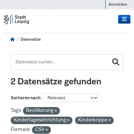
Zum Hauptinhalt wechseln
Anmelden
Datensätze
2 Datensätze gefunden
Sortieren nach
Tags:
Bevölkerung
Kindertageseinrichtung
Kinderkrippe
Formate:
CSV