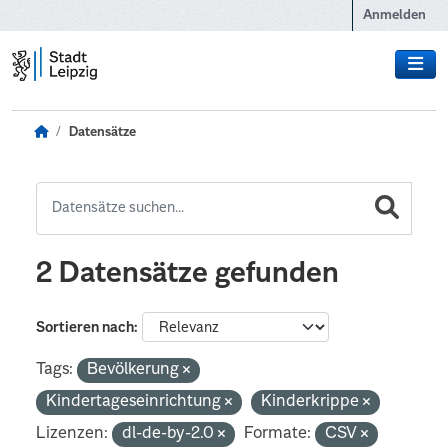
Zum Hauptinhalt wechseln
Anmelden
Datensätze
2 Datensätze gefunden
Sortieren nach
Tags:
Bevölkerung
Kindertageseinrichtung
Kinderkrippe
Lizenzen:
dl-de-by-2.0
Formate:
CSV