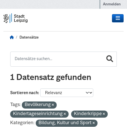
Zum Hauptinhalt wechseln
Anmelden
Datensätze
1 Datensatz gefunden
Sortieren nach
Tags:
Bevölkerung
Kindertageseinrichtung
Kinderkrippe
Kategorien:
Bildung, Kultur und Sport